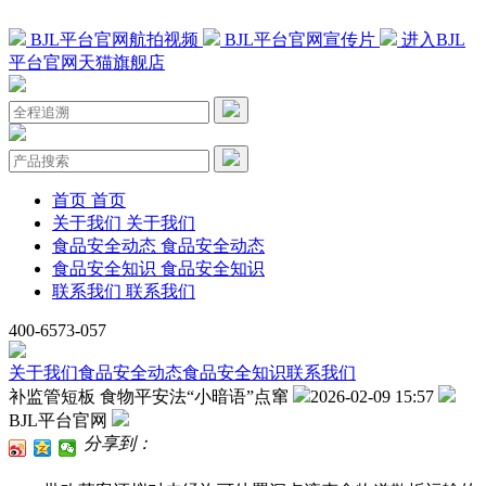
BJL平台官网航拍视频
BJL平台官网宣传片
进入BJL
平台官网天猫旗舰店
首页
首页
关于我们
关于我们
食品安全动态
食品安全动态
食品安全知识
食品安全知识
联系我们
联系我们
400-6573-057
关于我们
食品安全动态
食品安全知识
联系我们
补监管短板 食物平安法“小暗语”点窜
2026-02-09 15:57
BJL平台官网
分享到：