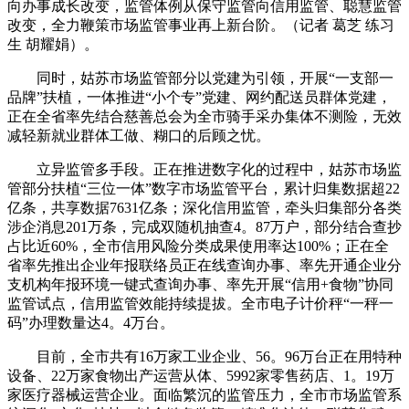
向办事成长改变，监管体例从保守监管向信用监管、聪慧监管
改变，全力鞭策市场监管事业再上新台阶。（记者 葛芝 练习
生 胡耀娟）。
同时，姑苏市场监管部分以党建为引领，开展“一支部一
品牌”扶植，一体推进“小个专”党建、网约配送员群体党建，
正在全省率先结合慈善总会为全市骑手采办集体不测险，无效
减轻新就业群体工做、糊口的后顾之忧。
立异监管多手段。正在推进数字化的过程中，姑苏市场监
管部分扶植“三位一体”数字市场监管平台，累计归集数据超22
亿条，共享数据7631亿条；深化信用监管，牵头归集部分各类
涉企消息201万条，完成双随机抽查4。87万户，部分结合查抄
占比近60%，全市信用风险分类成果使用率达100%；正在全
省率先推出企业年报联络员正在线查询办事、率先开通企业分
支机构年报环境一键式查询办事、率先开展“信用+食物”协同
监管试点，信用监管效能持续提拔。全市电子计价秤“一秤一
码”办理数量达4。4万台。
目前，全市共有16万家工业企业、56。96万台正在用特种
设备、22万家食物出产运营从体、5992家零售药店、1。19万
家医疗器械运营企业。面临繁沉的监管压力，全市市场监管系