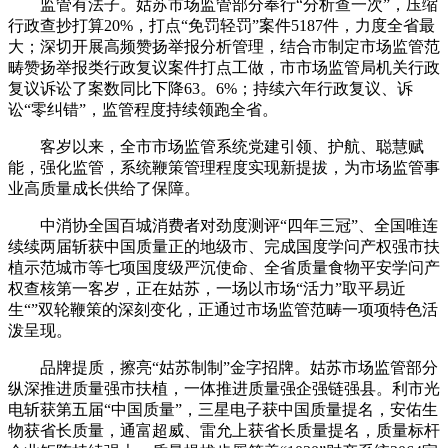
监管有法子。姑苏市场监管部分奉行“分析查一次”，压缩
行政查抄打算20%，打点“免罚轻罚”案件5187件，力度全省最
大；深切开展高频赞扬举报分析管理，结合市制定市场监管范
畴赞扬举报类行政复议案件打点工做，市市场监管局机关行政
复议诉讼了案数同比下降63。6%；持续六年行政复议、诉
讼“零纠错”，监管程度持续领跑全省。
客岁以来，全市市场监管系统党建引领、护航、聪慧赋
能，强化监管，系统鞭策管理程度实现新提拔，为市场监管事
业高质量成长供给了保障。
中消协全国百城消费者对劲度测评“四年三冠”、全国唯连
续续两届斩获中国质量正的地级市、完成国度学问产权强市扶
植示范城市等七项国度级严沉使命、全省质量食物平安学问产
权查核第一客岁，正在姑苏，一场以市场“活力”取平易近
生“”双轮鞭策的深刻变化，正通过市场监管范畴一项项特色活
泼呈现。
品牌提质，擦亮“姑苏制制”金字招牌。姑苏市场监管部分
纵深推进质量强市扶植，一体推进质量强企强链强县。利市光
电斩获第五届“中国质量”，三星电子获中国质量提名，安佑生
物获省长质量，通富超威、雷允上获省长质量提名，质量标杆